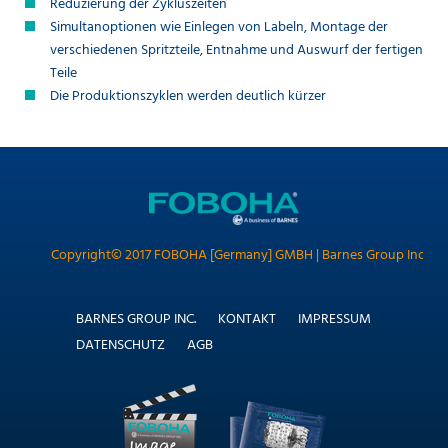
Reduzierung der Zykluszeiten
Simultanoptionen wie Einlegen von Labeln, Montage der
verschiedenen Spritzteile, Entnahme und Auswurf der fertigen
Teile
Die Produktionszyklen werden deutlich kürzer
Copyright© 2017 FOBOHA [Germany] GMBH | Barnes Group Inc.
NAVIGATION
BARNES GROUP INC.
KONTAKT
IMPRESSUM
ÜBERSPRINGEN
DATENSCHUTZ
AGB