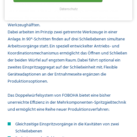
FOBOHA Doppelwürfeltechnik
Datenschutz
Das innovative FOBOHA Doppelwürfelsystem verbindet zwei
gegenläufig drehende Würfel synchron zwischen den beiden
Werkzeughälften.
Dabei arbeiten im Prinzip zwei getrennte Werkzeuge in einer
Anlage. In 90°-Schritten finden auf drei Schließebenen simultane
Arbeitsvorgänge statt. Ein speziell entwickelter Antriebs- und
Koordinationsmechanismus ermöglicht das Öffnen und Schließen
der beiden Würfel auf engstem Raum. Dabei fährt optional ein
zweites Einspritzaggregat auf der Schließeinheit mit. Flexible
Geräteadaptionen an der Entnahmeseite ergänzen die
Produktionsoptionen.
Das Doppelwürfelsystem von FOBOHA bietet eine bisher
unerreichte Effizienz in der Mehrkomponenten-Spritzgießtechnik
und ermöglicht eine Reihe neuer Produktionsverfahren:
Gleichzeitige Einspritzvorgänge in die Kavitäten von zwei
Schließebenen