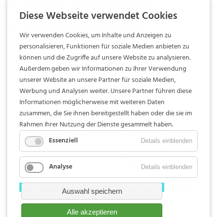
Die Schließkraft der Maschine ist halbierbar
Diese Webseite verwendet Cookies
Die Kavitäten können verdoppelt werden
Die Produktionszyklen werden deutlich kürzer
Wir verwenden Cookies, um Inhalte und Anzeigen zu
FOBOHA Würfeltechnik
personalisieren, Funktionen für soziale Medien anbieten zu
Das Kernstück des Werkzeugs rotiert in 90°-Schritten, was
können und die Zugriffe auf unsere Website zu analysieren.
mehrere Produktionsschritte gleichzeitig ermöglicht. Die hohe
Außerdem geben wir Informationen zu Ihrer Verwendung
Variabilität dieses Verfahrens bietet höhere
unserer Website an unsere Partner für soziale Medien,
Produktionsleistungen bei deutlich kürzeren Zyklen.
Werbung und Analysen weiter. Unsere Partner führen diese
Informationen möglicherweise mit weiteren Daten
In-Mold-Assembling
zusammen, die Sie ihnen bereitgestellt haben oder die sie im
Eine spezielle Variante der Würfeltechnik ist das In-Mold-
Rahmen Ihrer Nutzung der Dienste gesammelt haben.
Assembling (IMA). Bei diesem Verfahren werden die vier Stationen
Essenziell
Details einblenden
des Würfels in einer speziellen Abfolge genutzt. Auf Station 1
werden gleichzeitig zwei unterschiedliche Teile gespritzt. Auf
Analyse
Station 2 ist eine Montage mit höchster Präzision sowohl
Details einblenden
innerhalb als auch außerhalb des Systems möglich. Auf Station 3
werden die Teile überspritzt und auf Station 4 entnommen oder
Auswahl speichern
ausgeworfen.
Alle akzeptieren